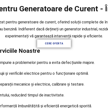
entru Generatoare de Curent - În
 pentru generatoare de curent, oferind soluții complete de între
au benzină. Indiferent dacă dețineți un generator industrial, rezid
experimentați vă garantează intervenții rapide și eficiente.
CERE OFERTA
oastre
impurie a problemelor pentru a evita defecțiunile majore.
ujii și verificări electrice pentru o funcționare optimă.
parații mecanice și electrice, calibrare și testare.
entului, reducând timpul de inactivitate.
formanță îmbunătățită și eficiență energetică sporită.