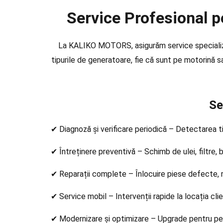
Service Profesional p
La KALIKO MOTORS, asigurăm service specializat
tipurile de generatoare, fie că sunt pe motorină s
Serviciile N
✔ Diagnoză și verificare periodică – Detectarea t
✔ Întreținere preventivă – Schimb de ulei, filtre, b
✔ Reparații complete – Înlocuire piese defecte, re
✔ Service mobil – Intervenții rapide la locația cli
✔ Modernizare și optimizare – Upgrade pentru per