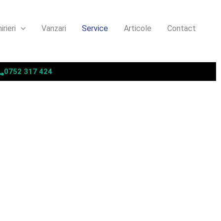
irieri
Vanzari
Service
Articole
Contact
0752 317 424