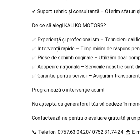
✔ Suport tehnic și consultanță – Oferim sfaturi și 
De ce să alegi KALIKO MOTORS?
✅ Experiență și profesionalism – Tehnicieni califi
✅ Intervenții rapide – Timp minim de răspuns pen
✅ Piese de schimb originale – Utilizăm doar compo
✅ Acoperire națională – Serviciile noastre sunt dis
✅ Garanție pentru servicii – Asigurăm transparență 
Programează o intervenție acum!
Nu aștepta ca generatorul tău să cedeze în momen
Contactează-ne pentru o evaluare gratuită și un pl
📞 Telefon: 0757.63.04.20/ 0752.31.74.24 📩 E-mail